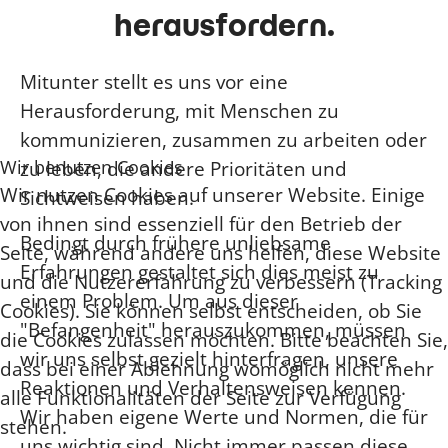
herausfordern.
Mitunter stellt es uns vor eine
Herausforderung, mit Menschen zu
kommunizieren, zusammen zu arbeiten oder
Wir benutzen Cookies
zu leben, die andere Prioritäten und
Wir nutzen Cookies auf unserer Website. Einige
Sichtweisen haben.
von ihnen sind essenziell für den Betrieb der
Bedingt durch frühere unliebsame
Seite, während andere uns helfen, diese Website
Erfahrungen gestaltet sich dies meist zu
und die Nutzererfahrung zu verbessern (Tracking
einem Problem. Um aus dieser
Cookies). Sie können selbst entscheiden, ob Sie
"Befangenheit" herauszukommen, müssen
die Cookies zulassen möchten. Bitte beachten Sie,
wir uns selbst gezielt hinterfragen, unsere
dass bei einer Ablehnung womöglich nicht mehr
Reaktionen und Verhaltensweisen kennen.
alle Funktionalitäten der Seite zur Verfügung
Wir haben eigene Werte und Normen, die für
stehen.
uns wichtig sind. Nicht immer passen diese