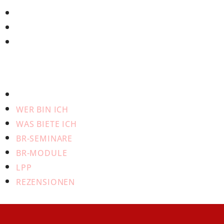
BR-MODULE
LPP
REZENSIONEN
START
WER BIN ICH
WAS BIETE ICH
BR-SEMINARE
BR-MODULE
LPP
REZENSIONEN